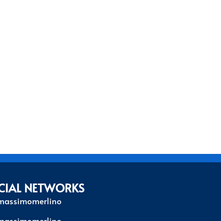
CIAL NETWORKS
massimomerlino
massimomerlino