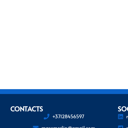
CONTACTS
SO
+37128456597
massmerlin@gmail.com