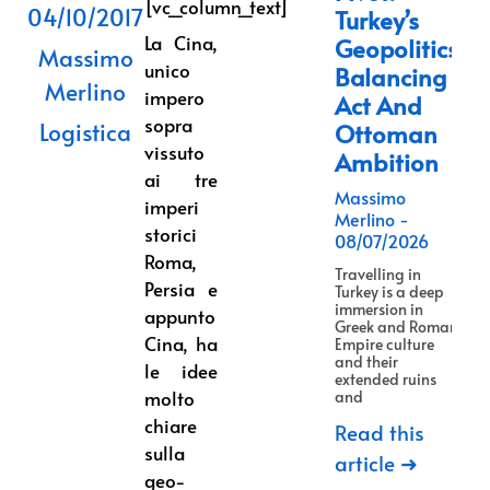
[vc_column_text]
04/10/2017
Turkey’s
La Cina,
Geopolitics
Massimo
unico
Balancing
Merlino
impero
Act And
sopra
Logistica
Ottoman
vissuto
Ambition
ai tre
Massimo
imperi
Merlino
storici
08/07/2026
Roma,
Travelling in
Persia e
Turkey is a deep
immersion in
appunto
Greek and Roman
Cina, ha
Empire culture
and their
le idee
extended ruins
molto
and
chiare
Read this
sulla
article ➜
geo-