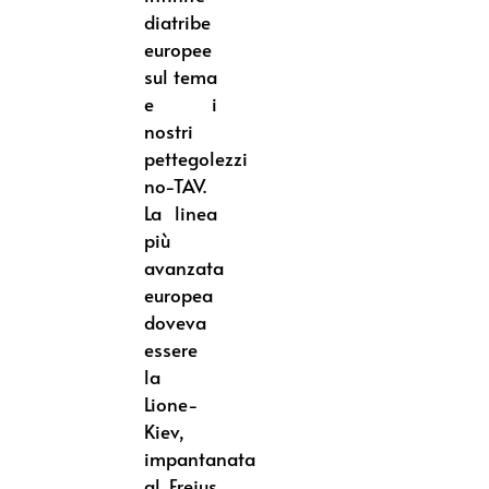
diatribe
europee
sul tema
e i
nostri
pettegolezzi
no-TAV.
La linea
più
avanzata
europea
doveva
essere
la
Lione-
Kiev,
impantanata
al Frejus