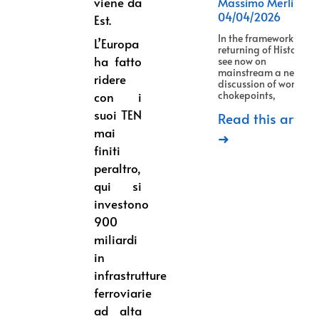
viene da
Massimo Merlino
04/04/2026
Est.
In the framework of
L’Europa
returning of History, w
ha fatto
see now on
mainstream a new
ridere
discussion of world
con i
chokepoints,
suoi TEN
Read this article
mai
➜
finiti
peraltro,
qui si
investono
900
miliardi
in
infrastrutture
ferroviarie
ad alta