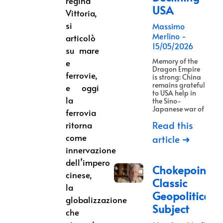
regina
USA
Vittoria,
si
Massimo
Merlino
articolò
15/05/2026
su mare
Memory of the
e
Dragon Empire
ferrovie,
is strong: China
remains grateful
e oggi
to USA help in
la
the Sino-
Japanese war of
ferrovia
Read this
ritorna
come
article ➜
innervazione
dell’impero
Chokepoints:
cinese,
Classic
la
Geopolitical
globalizzazione
Subject
che