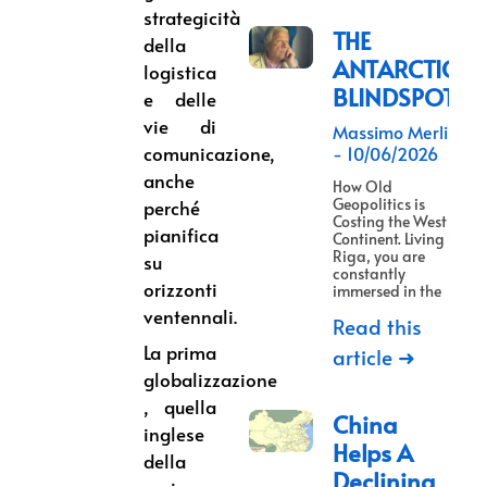
strategicità
THE
della
ANTARCTICA
logistica
BLINDSPOT
e delle
vie di
Massimo Merlino
comunicazione,
10/06/2026
anche
How Old
Geopolitics is
perché
Costing the West a
pianifica
Continent. Living in
Riga, you are
su
constantly
orizzonti
immersed in the
ventennali.
Read this
La prima
article ➜
globalizzazione
, quella
China
inglese
Helps A
della
Declining