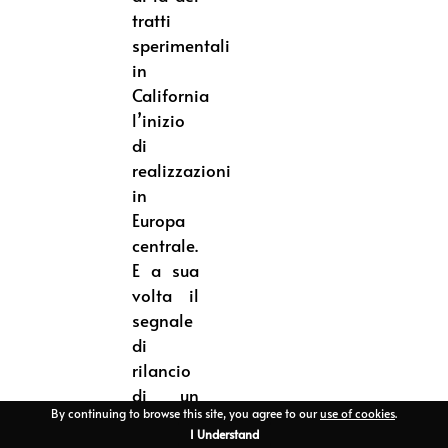
tratti
sperimentali
in
California
l’inizio
di
realizzazioni
in
Europa
centrale.
E a sua
volta il
segnale
di
rilancio
di un
By continuing to browse this site, you agree to our
use of cookies
.
altro
I Understand
impero