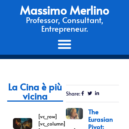
Massimo Merlino
Professor, Consultant,
Entrepreneur.
La Cina è più
vicina
Share:
The
[vc_row]
Eurasian
[vc_column]
Pivot: